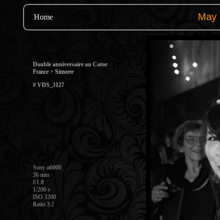
Home
Double anniversaire au Cator
France > Simorre
# VDS_3127
Sony α6000
36 mm
f/1.8
1/200 s
ISO 3200
Ratio 3:2