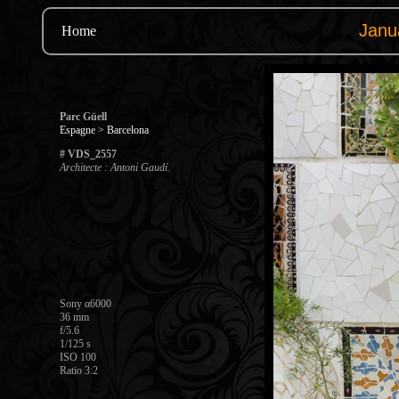
Home
Parc Güell
Espagne > Barcelona
# VDS_2557
Architecte : Antoni Gaudí.
Sony α6000
36 mm
f/5.6
1/125 s
ISO 100
Ratio 3:2