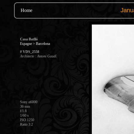
Home
Casa Batlló
Espagne > Barcelona
# VDS_2558
Architecte : Antoni Gaudí.
Sony α6000
36 mm
f/1.8
1/60 s
ISO 1250
Ratio 3:2